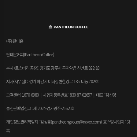
(주) 판테온
판테온커피(Pantheon Coffee)
본사 (로스터리 공장): 경기도 광주시 곤지암읍 신만로 322-18
지사(사무실) : 경기 하남시 미사강변한강로 135 나동 702호
고객센터: 1670-6980 | 사업자등록번호 : 830-87-02657
|
대표 : 김선영
통신판매업신고 : 제 2024-경기광주-2162 호
개인정보관리책임자 : 김성률(pantheongroup@naver.com) 호스팅사업자 : 닷
홈