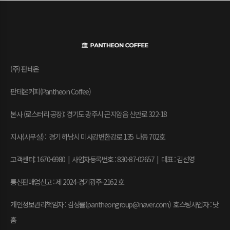
(주) 판테온
판테온커피(Pantheon Coffee)
본사 (로스터리 공장): 경기도 광주시 곤지암읍 신만로 322-18
지사(사무실) : 경기 하남시 미사강변한강로 135 나동 702호
고객센터: 1670-6980 | 사업자등록번호 : 830-87-02657
|
대표 : 김선영
통신판매업신고 : 제 2024-경기광주-2162 호
개인정보관리책임자 : 김성률(pantheongroup@naver.com) 호스팅사업자 : 닷
홈