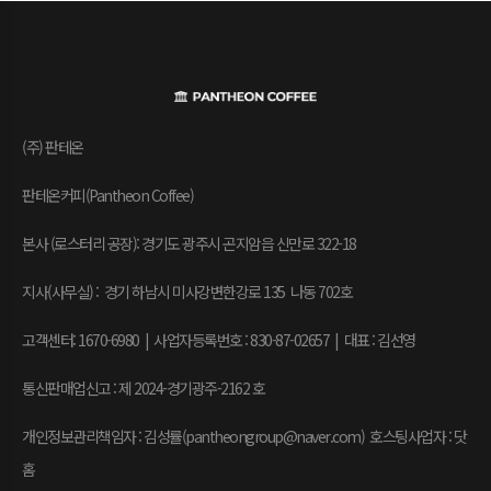
(주) 판테온
판테온커피(Pantheon Coffee)
본사 (로스터리 공장): 경기도 광주시 곤지암읍 신만로 322-18
지사(사무실) : 경기 하남시 미사강변한강로 135 나동 702호
고객센터: 1670-6980 | 사업자등록번호 : 830-87-02657
|
대표 : 김선영
통신판매업신고 : 제 2024-경기광주-2162 호
개인정보관리책임자 : 김성률(pantheongroup@naver.com) 호스팅사업자 : 닷
홈