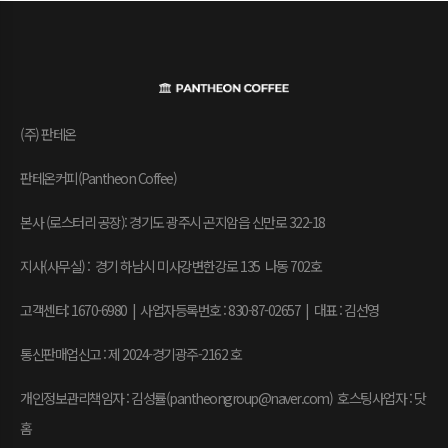
(주) 판테온
판테온커피(Pantheon Coffee)
본사 (로스터리 공장): 경기도 광주시 곤지암읍 신만로 322-18
지사(사무실) : 경기 하남시 미사강변한강로 135 나동 702호
고객센터: 1670-6980 | 사업자등록번호 : 830-87-02657
|
대표 : 김선영
통신판매업신고 : 제 2024-경기광주-2162 호
개인정보관리책임자 : 김성률(pantheongroup@naver.com) 호스팅사업자 : 닷
홈