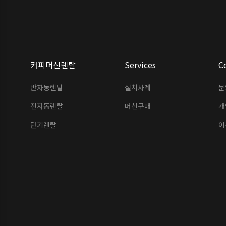
커피머신렌탈
Services
C
반자동렌탈
설치사례
문
전자동렌탈
머신구매
개
단기렌탈
이