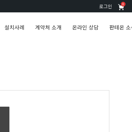
0
로그인
설치사례
계약처 소개
온라인 상담
판테온 소