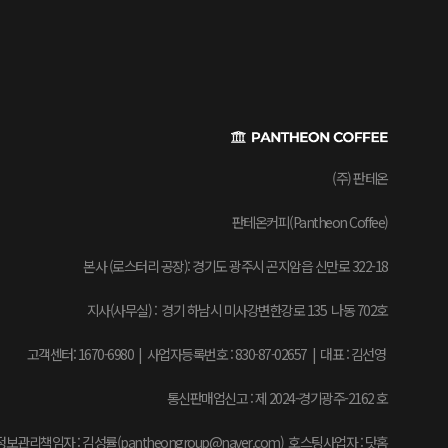
(주) 판테온
판테온커피(Pantheon Coffee)
본사 (로스터리 공장): 경기도 광주시 곤지암읍 신만로 322-18
지사(사무실) : 경기 하남시 미사강변한강로 135 나동 702호
고객센터: 1670-6980 | 사업자등록번호 : 830-87-02657
|
대표 : 김선영
통신판매업신고 : 제 2024-경기광주-2162 호
보관리책임자 : 김성률(pantheongroup@naver.com) 호스팅사업자 : 닷홈