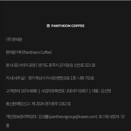
(주) 판테온
판테온커피(Pantheon Coffee)
본사 (로스터리 공장): 경기도 광주시 곤지암읍 신만로 322-18
지사(사무실) : 경기 하남시 미사강변한강로 135 나동 702호
고객센터: 1670-6980 | 사업자등록번호 : 830-87-02657
|
대표 : 김선영
통신판매업신고 : 제 2024-경기광주-2162 호
개인정보관리책임자 : 김성률(pantheongroup@naver.com) 호스팅사업자 : 닷
홈