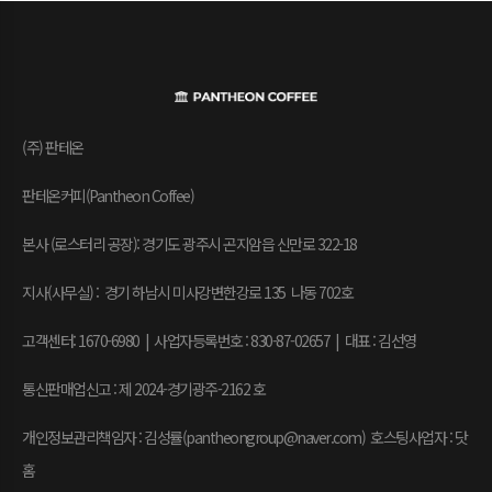
(주) 판테온
판테온커피(Pantheon Coffee)
본사 (로스터리 공장): 경기도 광주시 곤지암읍 신만로 322-18
지사(사무실) : 경기 하남시 미사강변한강로 135 나동 702호
고객센터: 1670-6980 | 사업자등록번호 : 830-87-02657
|
대표 : 김선영
통신판매업신고 : 제 2024-경기광주-2162 호
개인정보관리책임자 : 김성률(pantheongroup@naver.com) 호스팅사업자 : 닷
홈