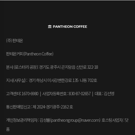
(주) 판테온
판테온커피(Pantheon Coffee)
본사 (로스터리 공장): 경기도 광주시 곤지암읍 신만로 322-18
지사(사무실) : 경기 하남시 미사강변한강로 135 나동 702호
고객센터: 1670-6980 | 사업자등록번호 : 830-87-02657
|
대표 : 김선영
통신판매업신고 : 제 2024-경기광주-2162 호
개인정보관리책임자 : 김성률(pantheongroup@naver.com) 호스팅사업자 : 닷
홈