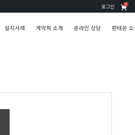
0
로그인
설치사례
계약처 소개
온라인 상담
판테온 소