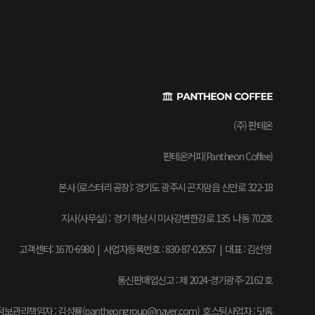
(주) 판테온
판테온커피(Pantheon Coffee)
본사 (로스터리 공장): 경기도 광주시 곤지암읍 신만로 322-18
지사(사무실) : 경기 하남시 미사강변한강로 135 나동 702호
고객센터: 1670-6980 | 사업자등록번호 : 830-87-02657
|
대표 : 김선영
통신판매업신고 : 제 2024-경기광주-2162 호
보관리책임자 : 김성률(pantheongroup@naver.com) 호스팅사업자 : 닷홈