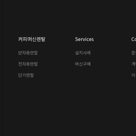
커피머신렌탈
Services
C
반자동렌탈
설치사례
문
전자동렌탈
머신구매
개
단기렌탈
이