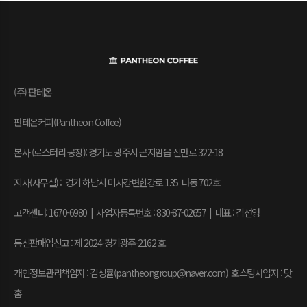
(주) 판테온
판테온커피(Pantheon Coffee)
본사 (로스터리 공장): 경기도 광주시 곤지암읍 신만로 322-18
지사(사무실) : 경기 하남시 미사강변한강로 135 나동 702호
고객센터: 1670-6980 | 사업자등록번호 : 830-87-02657
|
대표 : 김선영
통신판매업신고 : 제 2024-경기광주-2162 호
개인정보관리책임자 : 김성률(pantheongroup@naver.com) 호스팅사업자 : 닷
홈