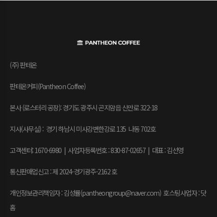
(주) 판테온
판테온커피(Pantheon Coffee)
본사 (로스터리 공장): 경기도 광주시 곤지암읍 신만로 322-18
지사(사무실) : 경기 하남시 미사강변한강로 135 나동 702호
고객센터: 1670-6980 | 사업자등록번호 : 830-87-02657
|
대표 : 김선영
통신판매업신고 : 제 2024-경기광주-2162 호
개인정보관리책임자 : 김성률(pantheongroup@naver.com) 호스팅사업자 : 닷
홈