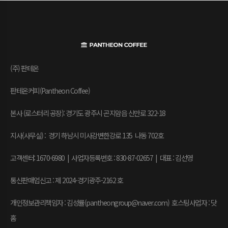
(주) 판테온
판테온커피(Pantheon Coffee)
본사 (로스터리 공장): 경기도 광주시 곤지암읍 신만로 322-18
지사(사무실) : 경기 하남시 미사강변한강로 135 나동 702호
고객센터: 1670-6980 | 사업자등록번호 : 830-87-02657
|
대표 : 김선영
통신판매업신고 : 제 2024-경기광주-2162 호
개인정보관리책임자 : 김성률(pantheongroup@naver.com) 호스팅사업자 : 닷
홈