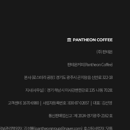
(주) 판테온
판테온커피(Pantheon Coffee)
본사 (로스터리 공장): 경기도 광주시 곤지암읍 신만로 322-18
지사(사무실) : 경기 하남시 미사강변한강로 135 나동 702호
고객센터: 1670-6980 | 사업자등록번호 : 830-87-02657
|
대표 : 김선영
통신판매업신고 : 제 2024-경기광주-2162 호
보관리책임자 : 김성률(pantheongroup@naver.com) 호스팅사업자 : 닷홈