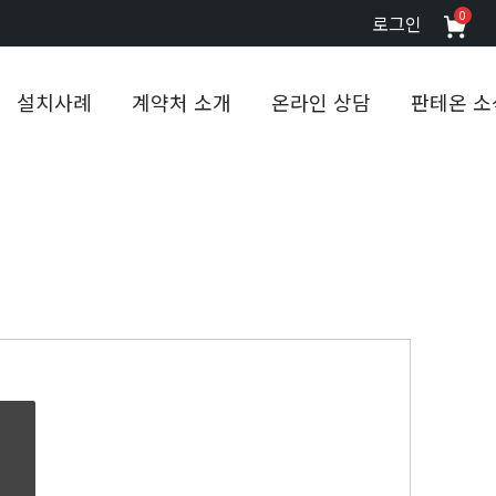
0
로그인
설치사례
계약처 소개
온라인 상담
판테온 소