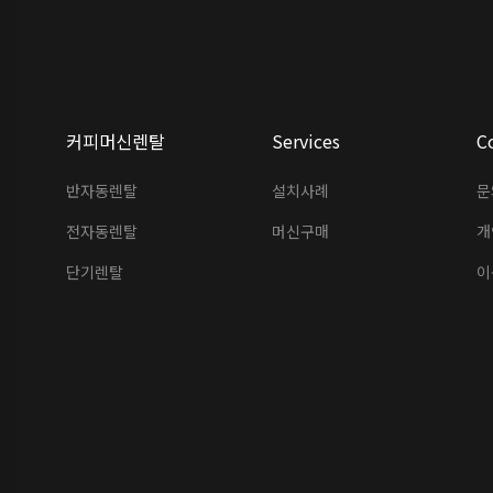
커피머신렌탈
Services
C
반자동렌탈
설치사례
문
전자동렌탈
머신구매
개
단기렌탈
이