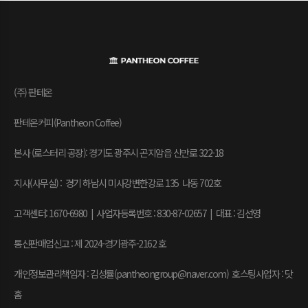
(주) 판테온
판테온커피(Pantheon Coffee)
본사 (로스터리 공장): 경기도 광주시 곤지암읍 신만로 322-18
지사(사무실) : 경기 하남시 미사강변한강로 135 나동 702호
고객센터: 1670-6980 | 사업자등록번호 : 830-87-02657
|
대표 : 김선영
통신판매업신고 : 제 2024-경기광주-2162 호
개인정보관리책임자 : 김성률(pantheongroup@naver.com) 호스팅사업자 : 닷
홈