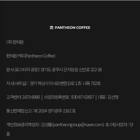
(주) 판테온
판테온커피(Pantheon Coffee)
본사 (로스터리 공장): 경기도 광주시 곤지암읍 신만로 322-18
지사(사무실) : 경기 하남시 미사강변한강로 135 나동 702호
고객센터: 1670-6980 | 사업자등록번호 : 830-87-02657
|
대표 : 김선영
통신판매업신고 : 제 2024-경기광주-2162 호
개인정보관리책임자 : 김성률(pantheongroup@naver.com) 호스팅사업자 : 닷
홈