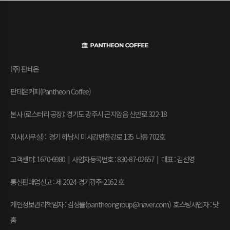
(주) 판테온
판테온커피(Pantheon Coffee)
본사 (로스터리 공장): 경기도 광주시 곤지암읍 신만로 322-18
지사(사무실) : 경기 하남시 미사강변한강로 135 나동 702호
고객센터: 1670-6980 | 사업자등록번호 : 830-87-02657
|
대표 : 김선영
통신판매업신고 : 제 2024-경기광주-2162 호
개인정보관리책임자 : 김성률(pantheongroup@naver.com) 호스팅사업자 : 닷
홈