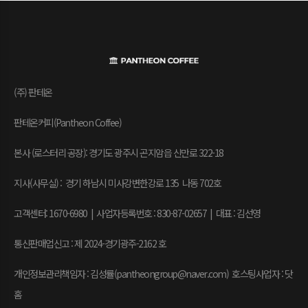
(주) 판테온
판테온커피(Pantheon Coffee)
본사 (로스터리 공장): 경기도 광주시 곤지암읍 신만로 322-18
지사(사무실) : 경기 하남시 미사강변한강로 135 나동 702호
고객센터: 1670-6980 | 사업자등록번호 : 830-87-02657
|
대표 : 김선영
통신판매업신고 : 제 2024-경기광주-2162 호
개인정보관리책임자 : 김성률(pantheongroup@naver.com) 호스팅사업자 : 닷
홈