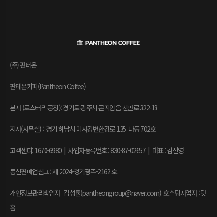
(주) 판테온
판테온커피(Pantheon Coffee)
본사 (로스터리 공장): 경기도 광주시 곤지암읍 신만로 322-18
지사(사무실) : 경기 하남시 미사강변한강로 135 나동 702호
고객센터: 1670-6980 | 사업자등록번호 : 830-87-02657
|
대표 : 김선영
통신판매업신고 : 제 2024-경기광주-2162 호
개인정보관리책임자 : 김성률(pantheongroup@naver.com) 호스팅사업자 : 닷
홈