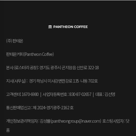
(주) 판테온
판테온커피(Pantheon Coffee)
본사 (로스터리 공장): 경기도 광주시 곤지암읍 신만로 322-18
지사(사무실) : 경기 하남시 미사강변한강로 135 나동 702호
고객센터: 1670-6980 | 사업자등록번호 : 830-87-02657
|
대표 : 김선영
통신판매업신고 : 제 2024-경기광주-2162 호
개인정보관리책임자 : 김성률(pantheongroup@naver.com) 호스팅사업자 : 닷
홈