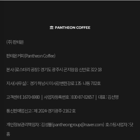
(주) 판테온
판테온커피(Pantheon Coffee)
본사 (로스터리 공장): 경기도 광주시 곤지암읍 신만로 322-18
지사(사무실) : 경기 하남시 미사강변한강로 135 나동 702호
고객센터: 1670-6980 | 사업자등록번호 : 830-87-02657
|
대표 : 김선영
통신판매업신고 : 제 2024-경기광주-2162 호
개인정보관리책임자 : 김성률(pantheongroup@naver.com) 호스팅사업자 : 닷
홈