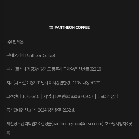
(주) 판테온
판테온커피(Pantheon Coffee)
본사 (로스터리 공장): 경기도 광주시 곤지암읍 신만로 322-18
지사(사무실) : 경기 하남시 미사강변한강로 135 나동 702호
고객센터: 1670-6980 | 사업자등록번호 : 830-87-02657
|
대표 : 김선영
통신판매업신고 : 제 2024-경기광주-2162 호
개인정보관리책임자 : 김성률(pantheongroup@naver.com) 호스팅사업자 : 닷
홈