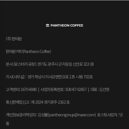
(주) 판테온
판테온커피(Pantheon Coffee)
본사 (로스터리 공장): 경기도 광주시 곤지암읍 신만로 322-18
지사(사무실) : 경기 하남시 미사강변한강로 135 나동 702호
고객센터: 1670-6980 | 사업자등록번호 : 830-87-02657
|
대표 : 김선영
통신판매업신고 : 제 2024-경기광주-2162 호
개인정보관리책임자 : 김성률(pantheongroup@naver.com) 호스팅사업자 : 닷
홈