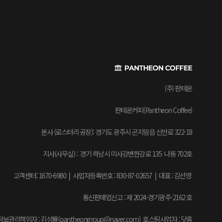
(주) 판테온
판테온커피(Pantheon Coffee)
본사 (로스터리 공장): 경기도 광주시 곤지암읍 신만로 322-18
지사(사무실) : 경기 하남시 미사강변한강로 135 나동 702호
고객센터: 1670-6980 | 사업자등록번호 : 830-87-02657
|
대표 : 김선영
통신판매업신고 : 제 2024-경기광주-2162 호
보관리책임자 : 김성률(pantheongroup@naver.com) 호스팅사업자 : 닷홈