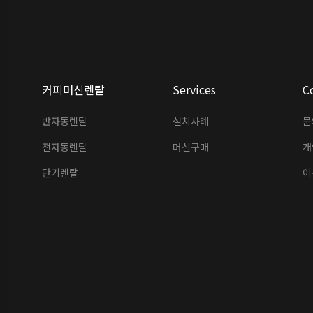
커피머신렌탈
Services
C
반자동렌탈
설치사례
문
전자동렌탈
머신구매
개
단기렌탈
이