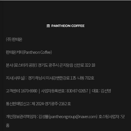
(주) 판테온
판테온커피(Pantheon Coffee)
본사 (로스터리 공장): 경기도 광주시 곤지암읍 신만로 322-18
지사(사무실) : 경기 하남시 미사강변한강로 135 나동 702호
고객센터: 1670-6980 | 사업자등록번호 : 830-87-02657
|
대표 : 김선영
통신판매업신고 : 제 2024-경기광주-2162 호
개인정보관리책임자 : 김성률(pantheongroup@naver.com) 호스팅사업자 : 닷
홈