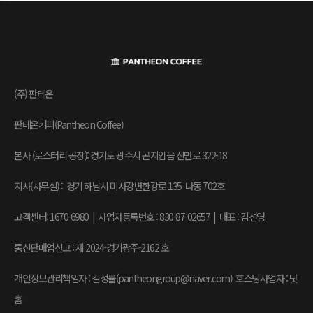
(주) 판테온
판테온커피(Pantheon Coffee)
본사 (로스터리 공장): 경기도 광주시 곤지암읍 신만로 322-18
지사(사무실) : 경기 하남시 미사강변한강로 135 나동 702호
고객센터: 1670-6980 | 사업자등록번호 : 830-87-02657
|
대표 : 김선영
통신판매업신고 : 제 2024-경기광주-2162 호
개인정보관리책임자 : 김성률(pantheongroup@naver.com) 호스팅사업자 : 닷
홈