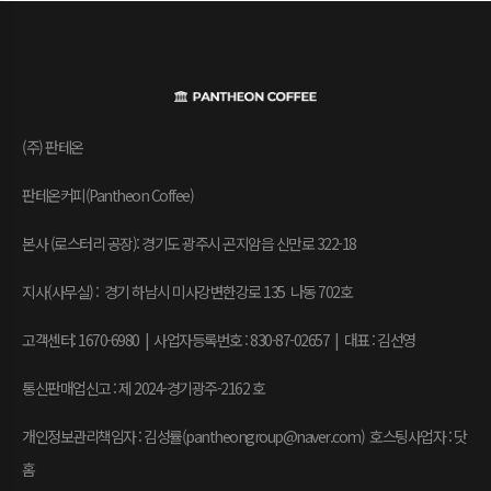
(주) 판테온
판테온커피(Pantheon Coffee)
본사 (로스터리 공장): 경기도 광주시 곤지암읍 신만로 322-18
지사(사무실) : 경기 하남시 미사강변한강로 135 나동 702호
고객센터: 1670-6980 | 사업자등록번호 : 830-87-02657
|
대표 : 김선영
통신판매업신고 : 제 2024-경기광주-2162 호
개인정보관리책임자 : 김성률(pantheongroup@naver.com) 호스팅사업자 : 닷
홈