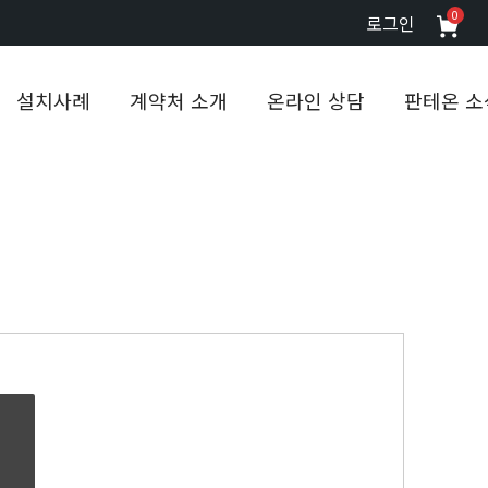
0
로그인
설치사례
계약처 소개
온라인 상담
판테온 소