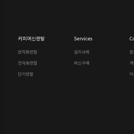
커피머신렌탈
Services
C
반자동렌탈
설치사례
문
전자동렌탈
머신구매
개
단기렌탈
이