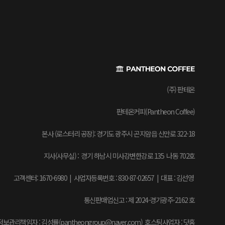
(주) 판테온
판테온커피(Pantheon Coffee)
본사 (로스터리 공장): 경기도 광주시 곤지암읍 신만로 322-18
지사(사무실) : 경기 하남시 미사강변한강로 135 나동 702호
고객센터: 1670-6980 | 사업자등록번호 : 830-87-02657
|
대표 : 김선영
통신판매업신고 : 제 2024-경기광주-2162 호
보관리책임자 : 김성률(pantheongroup@naver.com) 호스팅사업자 : 닷홈