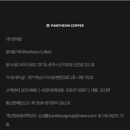
(주) 판테온
판테온커피(Pantheon Coffee)
본사 (로스터리 공장): 경기도 광주시 곤지암읍 신만로 322-18
지사(사무실) : 경기 하남시 미사강변한강로 135 나동 702호
고객센터: 1670-6980 | 사업자등록번호 : 830-87-02657
|
대표 : 김선영
통신판매업신고 : 제 2024-경기광주-2162 호
개인정보관리책임자 : 김성률(pantheongroup@naver.com) 호스팅사업자 : 닷
홈