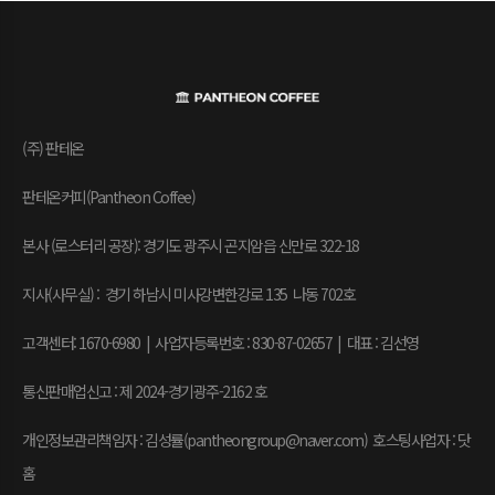
(주) 판테온
판테온커피(Pantheon Coffee)
본사 (로스터리 공장): 경기도 광주시 곤지암읍 신만로 322-18
지사(사무실) : 경기 하남시 미사강변한강로 135 나동 702호
고객센터: 1670-6980 | 사업자등록번호 : 830-87-02657
|
대표 : 김선영
통신판매업신고 : 제 2024-경기광주-2162 호
개인정보관리책임자 : 김성률(pantheongroup@naver.com) 호스팅사업자 : 닷
홈