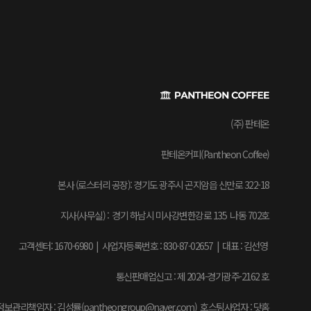
(주) 판테온
판테온커피(Pantheon Coffee)
본사 (로스터리 공장): 경기도 광주시 곤지암읍 신만로 322-18
지사(사무실) : 경기 하남시 미사강변한강로 135 나동 702호
고객센터: 1670-6980 | 사업자등록번호 : 830-87-02657
|
대표 : 김선영
통신판매업신고 : 제 2024-경기광주-2162 호
보관리책임자 : 김성률(pantheongroup@naver.com) 호스팅사업자 : 닷홈