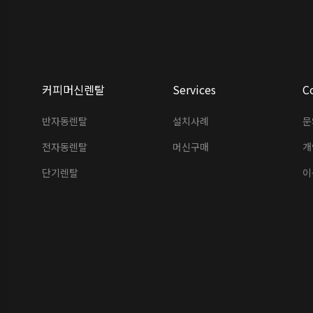
커피머신렌탈
Services
C
반자동렌탈
설치사례
문
전자동렌탈
머신구매
개
단기렌탈
이