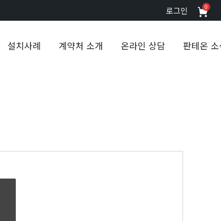
0
로그인
설치사례
계약처 소개
온라인 상담
판테온 소