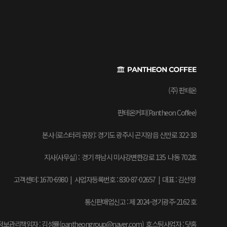
(주) 판테온
판테온커피(Pantheon Coffee)
본사 (로스터리 공장): 경기도 광주시 곤지암읍 신만로 322-18
지사(사무실) : 경기 하남시 미사강변한강로 135 나동 702호
고객센터: 1670-6980 | 사업자등록번호 : 830-87-02657
|
대표 : 김선영
통신판매업신고 : 제 2024-경기광주-2162 호
보관리책임자 : 김성률(pantheongroup@naver.com) 호스팅사업자 : 닷홈