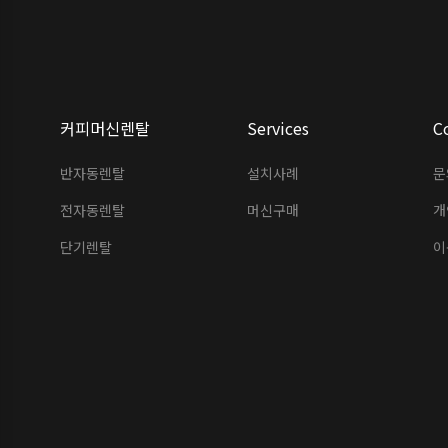
커피머신렌탈
Services
C
반자동렌탈
설치사례
문
전자동렌탈
머신구매
개
단기렌탈
이