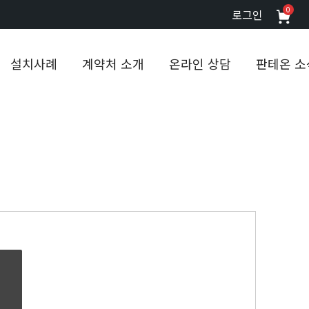
0
로그인
설치사례
계약처 소개
온라인 상담
판테온 소