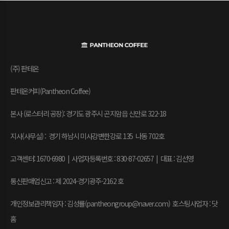
(주) 판테온
판테온커피(Pantheon Coffee)
본사 (로스터리 공장): 경기도 광주시 곤지암읍 신만로 322-18
지사(사무실) : 경기 하남시 미사강변한강로 135 나동 702호
고객센터: 1670-6980 | 사업자등록번호 : 830-87-02657
|
대표 : 김선영
통신판매업신고 : 제 2024-경기광주-2162 호
개인정보관리책임자 : 김성률(pantheongroup@naver.com) 호스팅사업자 : 닷
홈