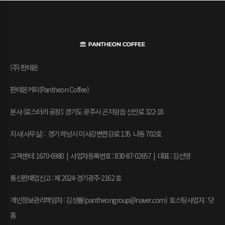
(주) 판테온
판테온커피(Pantheon Coffee)
본사 (로스터리 공장): 경기도 광주시 곤지암읍 신만로 322-18
지사(사무실) : 경기 하남시 미사강변한강로 135 나동 702호
고객센터: 1670-6980 | 사업자등록번호 : 830-87-02657
|
대표 : 김선영
통신판매업신고 : 제 2024-경기광주-2162 호
개인정보관리책임자 : 김성률(pantheongroup@naver.com) 호스팅사업자 : 닷
홈