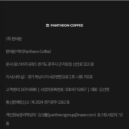
(주) 판테온
판테온커피(Pantheon Coffee)
본사 (로스터리 공장): 경기도 광주시 곤지암읍 신만로 322-18
지사(사무실) : 경기 하남시 미사강변한강로 135 나동 702호
고객센터: 1670-6980 | 사업자등록번호 : 830-87-02657
|
대표 : 김선영
통신판매업신고 : 제 2024-경기광주-2162 호
개인정보관리책임자 : 김성률(pantheongroup@naver.com) 호스팅사업자 : 닷
홈