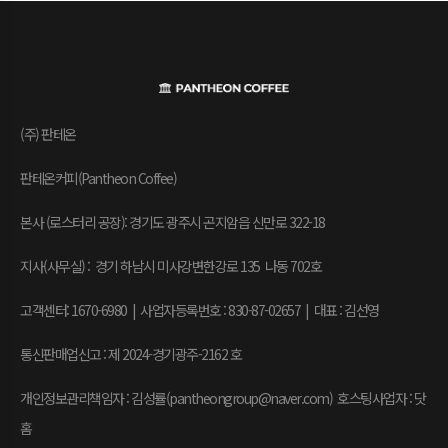
(주) 판테온
판테온커피(Pantheon Coffee)
본사 (로스터리 공장): 경기도 광주시 곤지암읍 신만로 322-18
지사(사무실) : 경기 하남시 미사강변한강로 135 나동 702호
고객센터: 1670-6980 | 사업자등록번호 : 830-87-02657
|
대표 : 김선영
통신판매업신고 : 제 2024-경기광주-2162 호
개인정보관리책임자 : 김성률(pantheongroup@naver.com) 호스팅사업자 : 닷
홈