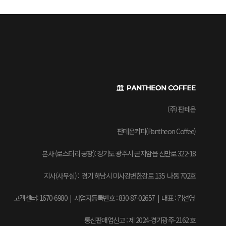
(주) 판테온
판테온커피(Pantheon Coffee)
본사 (로스터리 공장): 경기도 광주시 곤지암읍 신만로 322-18
지사(사무실) : 경기 하남시 미사강변한강로 135 나동 702호
고객센터: 1670-6980 | 사업자등록번호 : 830-87-02657
|
대표 : 김선영
통신판매업신고 : 제 2024-경기광주-2162 호