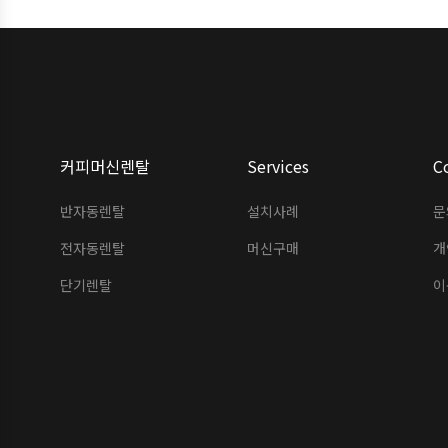
커피머신렌탈
Services
C
반자동렌탈
설치사례
문
전자동렌탈
머신구매
개
단기렌탈
이