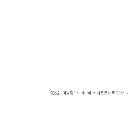
KBS2 "미남당" 드라마에 커피용품세트 협찬
»