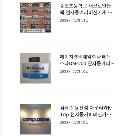
송포초등학교 새코로얄블
랙 전자동커피머신기계 설
치사례
2023년 02월 13일
에이치엘비제약회사 베누
스타DM-200 전자동커피머
신기계 설치사례
2023년 02월 10일
컴퓨존 용산점 아우리카K-
Top 전자동커피머신기계
설치사례
2023년 02월 10일