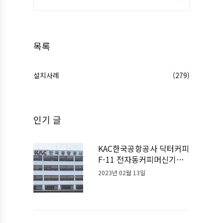
목록
설치사례
(279)
인기 글
KAC한국공항공사 닥터커피
F-11 전자동커피머신기계
설치사례
2023년 02월 13일