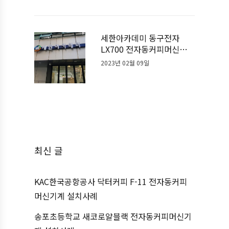
세한아카데미 동구전자
LX700 전자동커피머신기
계 설치사례
2023년 02월 09일
최신 글
KAC한국공항공사 닥터커피 F-11 전자동커피
머신기계 설치사례
송포초등학교 새코로얄블랙 전자동커피머신기