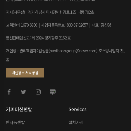
지사(사무실) : 경기 하남시 미사강변한강로 135 나동 702호
고객센터: 1670-6980 | 사업자등록번호 : 830-87-02657
|
대표 : 김선영
통신판매업신고 : 제 2024-경기광주-2162 호
개인정보관리책임자 : 김성률(pantheongroup@naver.com) 호스팅사업자 : 닷
홈
개인정보 처리방침
커피머신렌탈
Services
반자동렌탈
설치사례