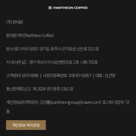
(주) 판테온
판테온커피(Pantheon Coffee)
본사 (로스터리 공장): 경기도 광주시 곤지암읍 신만로 322-18
지사(사무실) : 경기 하남시 미사강변한강로 135 나동 702호
고객센터: 1670-6980 | 사업자등록번호 : 830-87-02657
|
대표 : 김선영
통신판매업신고 : 제 2024-경기광주-2162 호
개인정보관리책임자 : 김성률(pantheongroup@naver.com) 호스팅사업자 : 닷
홈
개인정보 처리방침