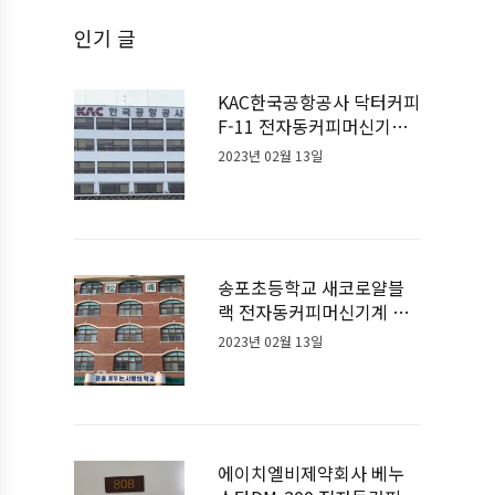
인기 글
KAC한국공항공사 닥터커피
F-11 전자동커피머신기계
설치사례
2023년 02월 13일
송포초등학교 새코로얄블
랙 전자동커피머신기계 설
치사례
2023년 02월 13일
에이치엘비제약회사 베누