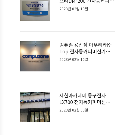
스타DM-200 전자동커피머
신기계 설치사례
2023년 02월 10일
컴퓨존 용산점 아우리카K-
Top 전자동커피머신기계
설치사례
2023년 02월 10일
세한아카데미 동구전자
LX700 전자동커피머신기
계 설치사례
2023년 02월 09일