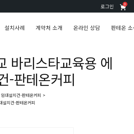
0
로그인
설치사례
계약처 소개
온라인 상담
판테온 소
교 바리스타교육용 에
건-판테온커피
 임대설치건-판테온커피
>
대설치건-판테온커피