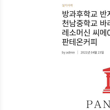
설치사례
방과후학교 반
천남중학교 바
레소머신 씨메
판테온커피
by
admin
2021년 04월 23일