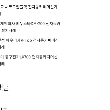
교 새코로얄블랙 전자동커피머신기
례
제약회사 베누스타DM-200 전자동커
 설치사례
산점 아우리카K-Top 전자동커피머신
사례
미 동구전자LX700 전자동커피머신
사례
댓글