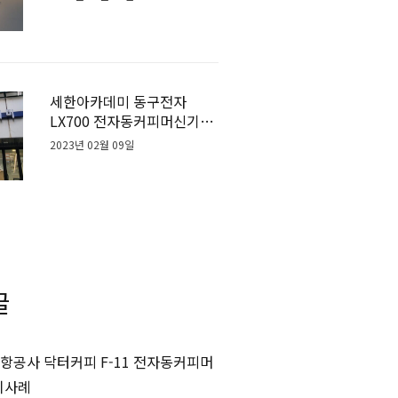
세한아카데미 동구전자
LX700 전자동커피머신기계
설치사례
2023년 02월 09일
글
항공사 닥터커피 F-11 전자동커피머
치사례