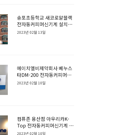
송포초등학교 새코로얄블랙
전자동커피머신기계 설치사
례
2023년 02월 13일
에이치엘비제약회사 베누스
타DM-200 전자동커피머신
기계 설치사례
2023년 02월 10일
컴퓨존 용산점 아우리카K-
Top 전자동커피머신기계 설
치사례
2023년 02월 10일