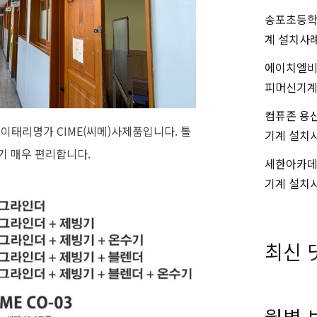
송포초등학
계 설치사
에이치엘비
피머신기계
컴퓨존 용
신은 이태리명가 CIME(씨메)사제품입니다. 톨
기계 설치
기 매우 편리합니다.
세한아카데
기계 설치
최신 