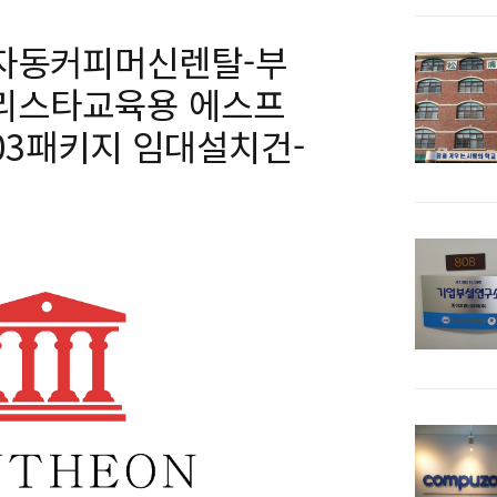
자동커피머신렌탈-부
리스타교육용 에스프
03패키지 임대설치건-