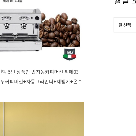
월별 
택 5번 상품인 반자동커피머신 씨메03
(원두커피머신+자동그라인더+제빙기+온수