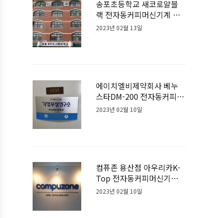
송포초등학교 새코로얄블
랙 전자동커피머신기계 설
치사례
2023년 02월 13일
에이치엘비제약회사 베누
스타DM-200 전자동커피머
신기계 설치사례
2023년 02월 10일
컴퓨존 용산점 아우리카K-
Top 전자동커피머신기계
설치사례
2023년 02월 10일