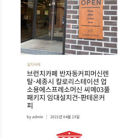
설치사례
브런치카페 반자동커피머신렌
탈-세종시 칼로리스테이션 업
소용에스프레소머신 씨메03풀
패키지 임대설치건-판테온커
피
by
admin
2021년 04월 23일