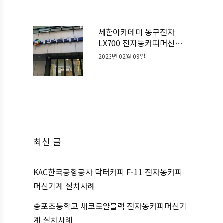
세한아카데미 동구전자
LX700 전자동커피머신기
계 설치사례
2023년 02월 09일
최신 글
KAC한국공항공사 닥터커피 F-11 전자동커피
머신기계 설치사례
송포초등학교 새코로얄블랙 전자동커피머신기
계 설치사례