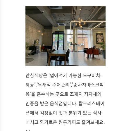
안심식당은 ‘덜어먹기 가능한 도구비치·
제공’,’우새적 수저관리’,’종사자마스크착
용’을 준수하는 곳으로 조재지 지자체의
인증을 받은 음식점입니다. 칼로리스테이
션에서 걱정없이 맛과 분위기 있는 식사
하시고 향기로운 원두커피도 즐겨보세요.