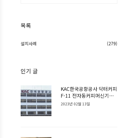
목록
설치사례
(279)
인기 글
KAC한국공항공사 닥터커피
F-11 전자동커피머신기계
설치사례
2023년 02월 13일