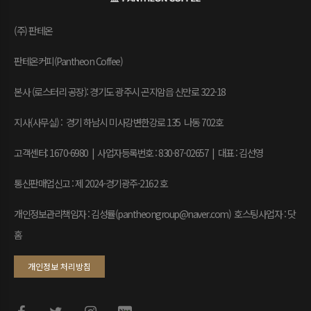
(주) 판테온
판테온커피(Pantheon Coffee)
본사 (로스터리 공장): 경기도 광주시 곤지암읍 신만로 322-18
지사(사무실) : 경기 하남시 미사강변한강로 135 나동 702호
고객센터: 1670-6980 | 사업자등록번호 : 830-87-02657
|
대표 : 김선영
통신판매업신고 : 제 2024-경기광주-2162 호
개인정보관리책임자 : 김성률(pantheongroup@naver.com) 호스팅사업자 : 닷
홈
개인정보 처리방침