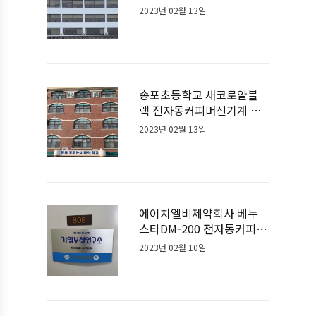
설치사례
2023년 02월 13일
송포초등학교 새코로얄블
랙 전자동커피머신기계 설
치사례
2023년 02월 13일
에이치엘비제약회사 베누
스타DM-200 전자동커피머
신기계 설치사례
2023년 02월 10일