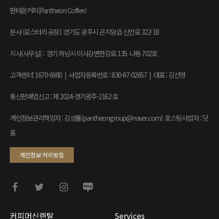
판테온커피(Pantheon Coffee)
본사 (로스터리 공장): 경기도 광주시 곤지암읍 신만로 322-18
지사(사무실) : 경기 하남시 미사강변한강로 135 나동 702호
고객센터: 1670-6980 | 사업자등록번호 : 830-87-02657
|
대표 : 김선영
통신판매업신고 : 제 2024-경기광주-2162 호
개인정보관리책임자 : 김성률(pantheongroup@naver.com) 호스팅사업자 : 닷
홈
개인정보 처리방침
커피머신렌탈
Services