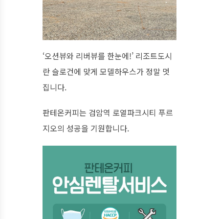
‘오션뷰와 리버뷰를 한눈에!’ 리조트도시
란 슬로건에 맞게 모델하우스가 정말 멋
집니다.
판테온커피는 검암역 로열파크시티 푸르
지오의 성공을 기원합니다.