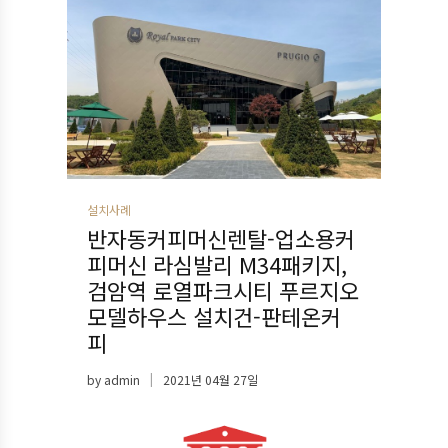
설치사례
반자동커피머신렌탈-업소용커
피머신 라심발리 M34패키지,
검암역 로열파크시티 푸르지오
모델하우스 설치건-판테온커
피
by
admin
2021년 04월 27일