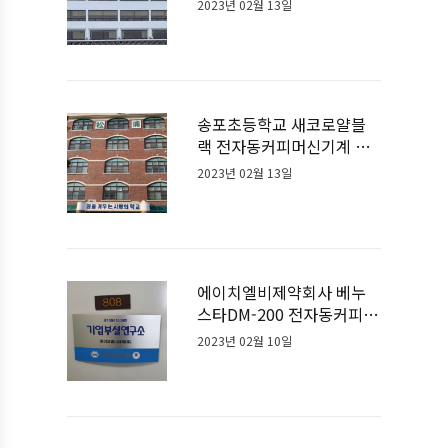
2023년 02월 13일
송포초등학교 새코로얄블
랙 전자동커피머신기계 설
치사례
2023년 02월 13일
에이치엘비제약회사 베누
스타DM-200 전자동커피머
신기계 설치사례
2023년 02월 10일