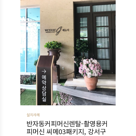
설치사례
반자동커피머신렌탈-촬영용커
피머신 씨메03패키지, 강서구