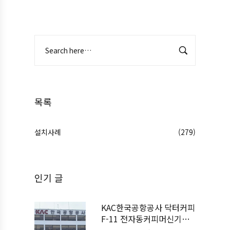
목록
설치사례
(279)
인기 글
KAC한국공항공사 닥터커피
F-11 전자동커피머신기계
설치사례