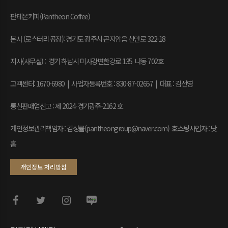
판테온커피(Pantheon Coffee)
본사 (로스터리 공장): 경기도 광주시 곤지암읍 신만로 322-18
지사(사무실) : 경기 하남시 미사강변한강로 135 나동 702호
고객센터: 1670-6980 | 사업자등록번호 : 830-87-02657
|
대표 : 김선영
통신판매업신고 : 제 2024-경기광주-2162 호
개인정보관리책임자 : 김성률(pantheongroup@naver.com) 호스팅사업자 : 닷
홈
개인정보 처리방침