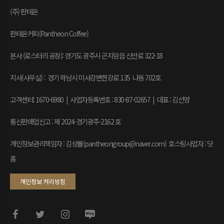
(주) 판테온
판테온커피(Pantheon Coffee)
본사 (로스터리 공장): 경기도 광주시 곤지암읍 신만로 322-18
지사(사무실) : 경기 하남시 미사강변한강로 135 나동 702호
고객센터: 1670-6980 | 사업자등록번호 : 830-87-02657
|
대표 : 김선영
통신판매업신고 : 제 2024-경기광주-2162 호
개인정보관리책임자 : 김성률(pantheongroup@naver.com) 호스팅사업자 : 닷
홈
개인정보 처리방침