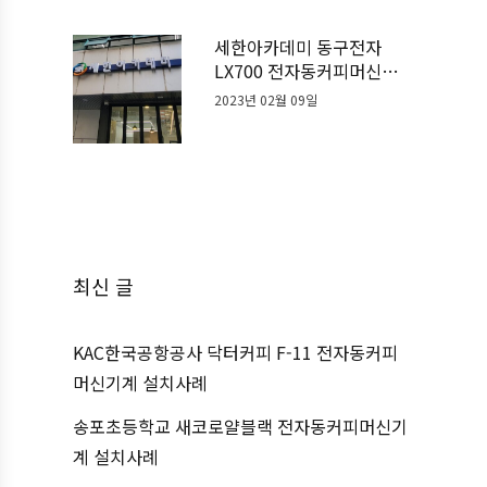
세한아카데미 동구전자
LX700 전자동커피머신기
계 설치사례
2023년 02월 09일
최신 글
KAC한국공항공사 닥터커피 F-11 전자동커피
머신기계 설치사례
송포초등학교 새코로얄블랙 전자동커피머신기
계 설치사례