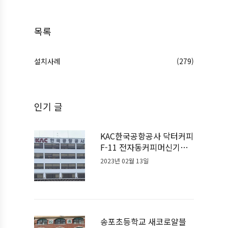
목록
설치사례
(279)
인기 글
KAC한국공항공사 닥터커피
F-11 전자동커피머신기계
설치사례
2023년 02월 13일
송포초등학교 새코로얄블