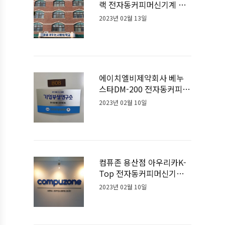
랙 전자동커피머신기계 설
치사례
2023년 02월 13일
에이치엘비제약회사 베누
스타DM-200 전자동커피머
신기계 설치사례
2023년 02월 10일
컴퓨존 용산점 아우리카K-
Top 전자동커피머신기계
설치사례
2023년 02월 10일