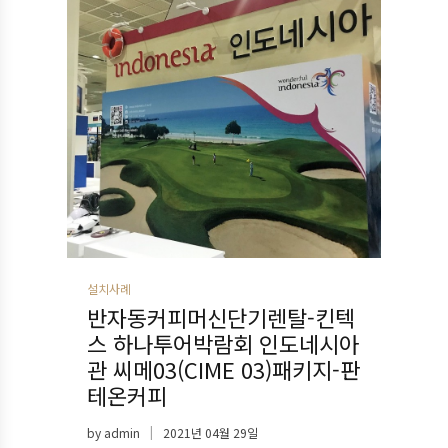
설치사례
반자동커피머신단기렌탈-킨텍
스 하나투어박람회 인도네시아
관 씨메03(CIME 03)패키지-판
테온커피
by
admin
2021년 04월 29일